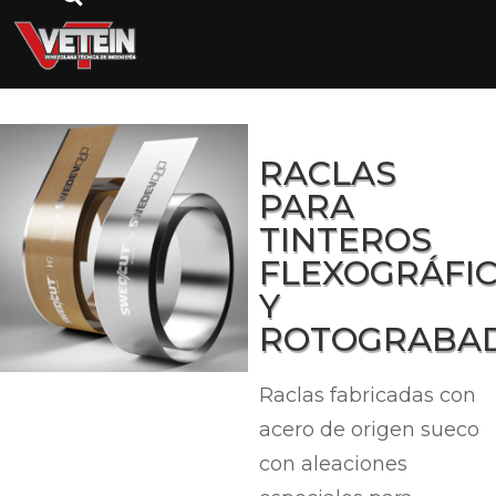
Home
/
Productos
/
Consumibles
/ Raclas para
tinteros flexográficos y rotograbado
RACLAS
PARA
TINTEROS
FLEXOGRÁFI
Y
ROTOGRABA
Raclas fabricadas con
acero de origen sueco
con aleaciones