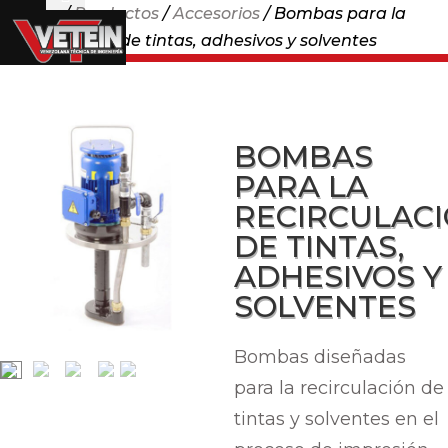
Home
/
Productos
/
Accesorios
/ Bombas para la
recirculación de tintas, adhesivos y solventes
BOMBAS
PARA LA
RECIRCULAC
DE TINTAS,
ADHESIVOS Y
SOLVENTES
Bombas diseñadas
para la recirculación de
tintas y solventes en el