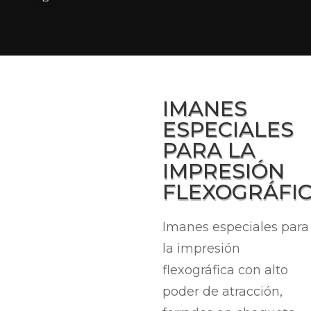
Home
/
Productos
/
Consumibles
/ Imanes
especiales para la impresión flexográfica.
IMANES
ESPECIALES
PARA LA
IMPRESIÓN
FLEXOGRÁFIC
Imanes especiales para
la impresión
flexográfica con alto
poder de atracción,